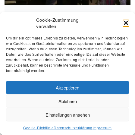
Pflegeüberforderung erkennen und
Cookie-Zustimmung
verwalten
entlasten in Meißen und Radebeul
Um dir ein optimales Erlebnis zu bieten, verwenden wir Technologien
Pflegeüberforderung erkennen und entlasten in
wie Cookies, um Geräteinformationen zu speichern und/oder darauf
zuzugreifen. Wenn du diesen Technologien zustimmst, können wir
Meißen und Radebeul Die Belastung, die entsteht,
Daten wie das Surfverhalten oder eindeutige IDs auf dieser Website
wenn ein nahestehender Mensch dauerhaft pflegt,
verarbeiten. Wenn du deine Zustimmung nicht erteilst oder
zurückziehst, können bestimmte Merkmale und Funktionen
nennt man Pflegeüberforderung. Immer mehr
beeinträchtigt werden.
Menschen in Meißen und Radebeul berichten, dass
sie kaum noch Zeit für sich selbst finden, weil die
Akzeptieren
Pflege ihres Elternteils oder Partners fast den
gesamten Tag einnimmt. Sie fühlen sich erschöpft,
Ablehnen
haben […]
Einstellungen ansehen
Cookie-Richtlinie
Datenschutzerklärung
Impressum