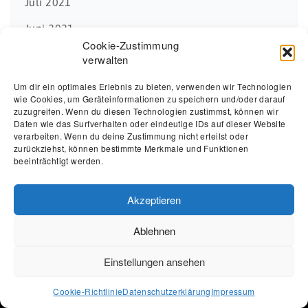
Juli 2021
Juni 2021
Cookie-Zustimmung
November 2020
verwalten
April 2020
Um dir ein optimales Erlebnis zu bieten, verwenden wir Technologien
wie Cookies, um Geräteinformationen zu speichern und/oder darauf
März 2020
zuzugreifen. Wenn du diesen Technologien zustimmst, können wir
Daten wie das Surfverhalten oder eindeutige IDs auf dieser Website
verarbeiten. Wenn du deine Zustimmung nicht erteilst oder
zurückziehst, können bestimmte Merkmale und Funktionen
beeinträchtigt werden.
Akzeptieren
Ablehnen
Die Seniorenhelfer
Einstellungen ansehen
Ein Leitbild, das überzeugt.
Cookie-Richtlinie
Datenschutzerklärung
Impressum
Wir verpflichten uns einem hohen ethischen und