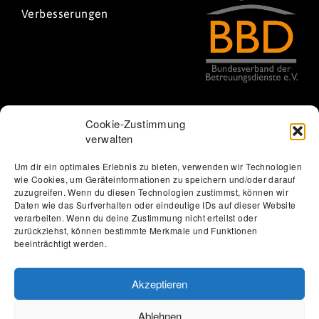
Verbesserungen
Cookie-Zustimmung
verwalten
Um dir ein optimales Erlebnis zu bieten, verwenden wir Technologien
wie Cookies, um Geräteinformationen zu speichern und/oder darauf
Thomas Löbel | The Web Designer
zuzugreifen. Wenn du diesen Technologien zustimmst, können wir
Datenschutzerklärung
Erklärung zur Barrierefreiheit
Daten wie das Surfverhalten oder eindeutige IDs auf dieser Website
verarbeiten. Wenn du deine Zustimmung nicht erteilst oder
Impressum
Förderung
Jobs
Kontakt
zurückziehst, können bestimmte Merkmale und Funktionen
beeinträchtigt werden.
Akzeptieren
Ablehnen