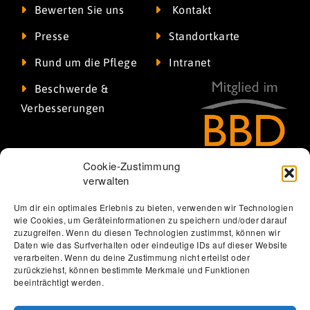
Bewerten Sie uns
Kontakt
Presse
Standortkarte
Rund um die Pflege
Intranet
Beschwerde &
Verbesserungen
Cookie-Zustimmung
verwalten
Um dir ein optimales Erlebnis zu bieten, verwenden wir Technologien
wie Cookies, um Geräteinformationen zu speichern und/oder darauf
zuzugreifen. Wenn du diesen Technologien zustimmst, können wir
Daten wie das Surfverhalten oder eindeutige IDs auf dieser Website
verarbeiten. Wenn du deine Zustimmung nicht erteilst oder
zurückziehst, können bestimmte Merkmale und Funktionen
Thomas Löbel | The Web Designer
beeinträchtigt werden.
Datenschutzerklärung
Erklärung zur Barrierefreiheit
Impressum
Förderung
Jobs
Kontakt