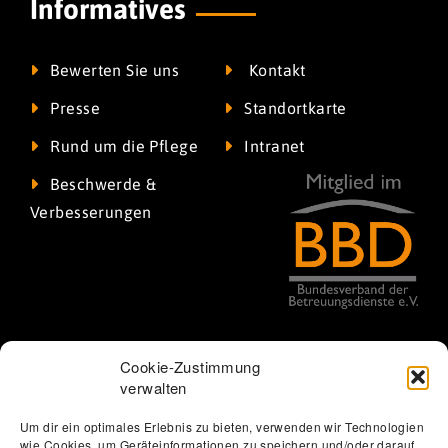
Informatives
Bewerten Sie uns
Kontakt
Presse
Standortkarte
Rund um die Pflege
Intranet
Beschwerde &
Verbesserungen
Cookie-Zustimmung
verwalten
Um dir ein optimales Erlebnis zu bieten, verwenden wir Technologien
wie Cookies, um Geräteinformationen zu speichern und/oder darauf
Thomas Löbel | The Web Designer