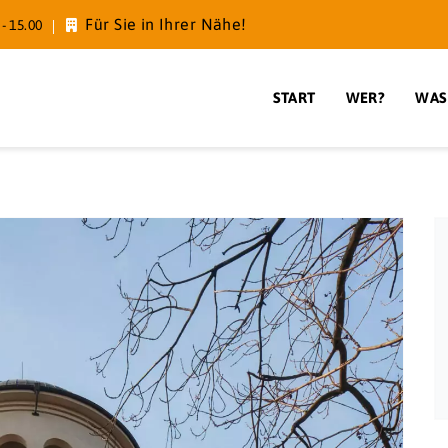
Für Sie in Ihrer Nähe!
- 15.00
START
WER?
WAS