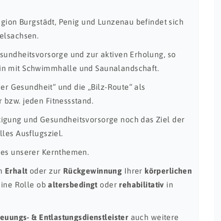
region Burgstädt, Penig und Lunzenau befindet sich
telsachsen.
esundheitsvorsorge und zur aktiven Erholung, so
in mit Schwimmhalle und Saunalandschaft.
der Gesundheit“ und die „Bilz-Route“ als
 bzw. jeden Fitnessstand.
tigung und Gesundheitsvorsorge noch das Ziel der
les Ausflugsziel.
nes unserer Kernthemen.
um
Erhalt
oder zur
Rückgewinnung
Ihrer
körperlichen
keine Rolle ob
altersbedingt
oder
rehabilitativ
in
reuungs- & Entlastungsdienstleister
auch weitere