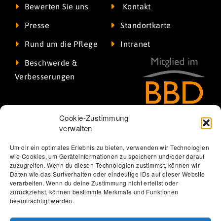
Bewerten Sie uns
Kontakt
Presse
Standortkarte
Rund um die Pflege
Intranet
Beschwerde &
Verbesserungen
Cookie-Zustimmung
verwalten
Um dir ein optimales Erlebnis zu bieten, verwenden wir Technologien
wie Cookies, um Geräteinformationen zu speichern und/oder darauf
zuzugreifen. Wenn du diesen Technologien zustimmst, können wir
Daten wie das Surfverhalten oder eindeutige IDs auf dieser Website
verarbeiten. Wenn du deine Zustimmung nicht erteilst oder
zurückziehst, können bestimmte Merkmale und Funktionen
Thomas Löbel | The Web Designer
beeinträchtigt werden.
Datenschutzerklärung
Erklärung zur Barrierefreiheit
Impressum
Förderung
Jobs
Kontakt