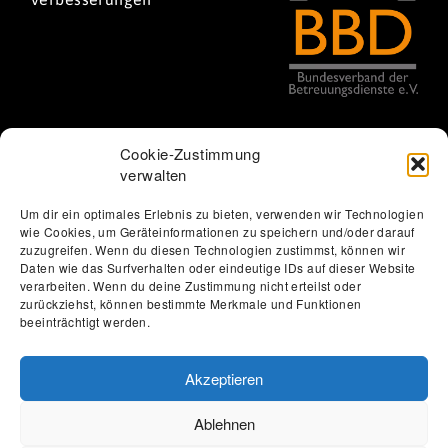
Cookie-Zustimmung
verwalten
Um dir ein optimales Erlebnis zu bieten, verwenden wir Technologien
wie Cookies, um Geräteinformationen zu speichern und/oder darauf
Thomas Löbel | The Web Designer
zuzugreifen. Wenn du diesen Technologien zustimmst, können wir
Datenschutzerklärung
Erklärung zur Barrierefreiheit
Daten wie das Surfverhalten oder eindeutige IDs auf dieser Website
verarbeiten. Wenn du deine Zustimmung nicht erteilst oder
Impressum
Förderung
Jobs
Kontakt
zurückziehst, können bestimmte Merkmale und Funktionen
beeinträchtigt werden.
Akzeptieren
Ablehnen