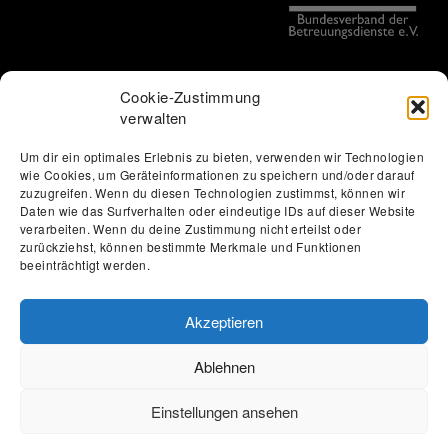
Cookie-Zustimmung
verwalten
Um dir ein optimales Erlebnis zu bieten, verwenden wir Technologien
wie Cookies, um Geräteinformationen zu speichern und/oder darauf
Thomas Löbel | The Web Designer
zuzugreifen. Wenn du diesen Technologien zustimmst, können wir
Datenschutzerklärung
Erklärung zur Barrierefreiheit
Daten wie das Surfverhalten oder eindeutige IDs auf dieser Website
verarbeiten. Wenn du deine Zustimmung nicht erteilst oder
Impressum
Förderung
Jobs
Kontakt
zurückziehst, können bestimmte Merkmale und Funktionen
beeinträchtigt werden.
Akzeptieren
Ablehnen
Einstellungen ansehen