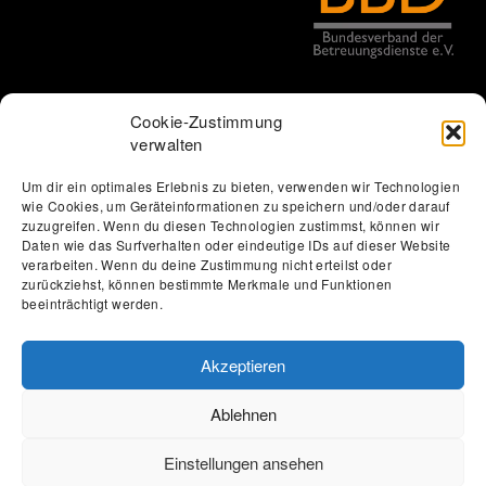
Cookie-Zustimmung
verwalten
Um dir ein optimales Erlebnis zu bieten, verwenden wir Technologien
wie Cookies, um Geräteinformationen zu speichern und/oder darauf
Thomas Löbel | The Web Designer
zuzugreifen. Wenn du diesen Technologien zustimmst, können wir
Datenschutzerklärung
Erklärung zur Barrierefreiheit
Daten wie das Surfverhalten oder eindeutige IDs auf dieser Website
verarbeiten. Wenn du deine Zustimmung nicht erteilst oder
Impressum
Förderung
Jobs
Kontakt
zurückziehst, können bestimmte Merkmale und Funktionen
beeinträchtigt werden.
Akzeptieren
Ablehnen
Einstellungen ansehen