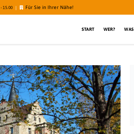
Für Sie in Ihrer Nähe!
- 15.00
START
WER?
WAS