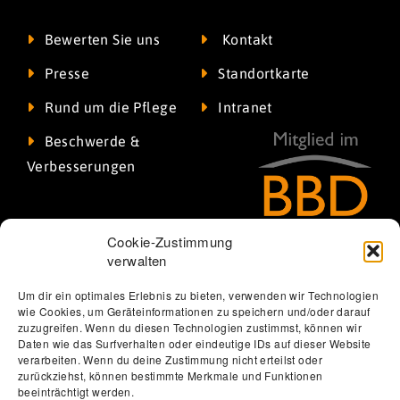
Bewerten Sie uns
Kontakt
Presse
Standortkarte
Rund um die Pflege
Intranet
Beschwerde &
Verbesserungen
Cookie-Zustimmung
verwalten
Um dir ein optimales Erlebnis zu bieten, verwenden wir Technologien
wie Cookies, um Geräteinformationen zu speichern und/oder darauf
zuzugreifen. Wenn du diesen Technologien zustimmst, können wir
Daten wie das Surfverhalten oder eindeutige IDs auf dieser Website
verarbeiten. Wenn du deine Zustimmung nicht erteilst oder
Thomas Löbel | The Web Designer
zurückziehst, können bestimmte Merkmale und Funktionen
beeinträchtigt werden.