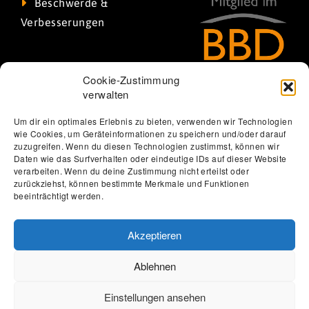
Beschwerde &
Verbesserungen
Cookie-Zustimmung
verwalten
Um dir ein optimales Erlebnis zu bieten, verwenden wir Technologien
wie Cookies, um Geräteinformationen zu speichern und/oder darauf
zuzugreifen. Wenn du diesen Technologien zustimmst, können wir
Daten wie das Surfverhalten oder eindeutige IDs auf dieser Website
verarbeiten. Wenn du deine Zustimmung nicht erteilst oder
Thomas Löbel | The Web Designer
zurückziehst, können bestimmte Merkmale und Funktionen
beeinträchtigt werden.
Datenschutzerklärung
Erklärung zur Barrierefreiheit
Impressum
Förderung
Jobs
Kontakt
Akzeptieren
Ablehnen
Einstellungen ansehen