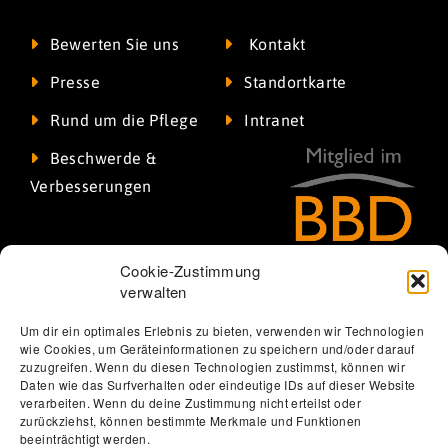
Bewerten Sie uns
Kontakt
Presse
Standortkarte
Rund um die Pflege
Intranet
Beschwerde &
Verbesserungen
Cookie-Zustimmung
verwalten
Um dir ein optimales Erlebnis zu bieten, verwenden wir Technologien
wie Cookies, um Geräteinformationen zu speichern und/oder darauf
zuzugreifen. Wenn du diesen Technologien zustimmst, können wir
Daten wie das Surfverhalten oder eindeutige IDs auf dieser Website
verarbeiten. Wenn du deine Zustimmung nicht erteilst oder
Thomas Löbel | The Web Designer
zurückziehst, können bestimmte Merkmale und Funktionen
beeinträchtigt werden.