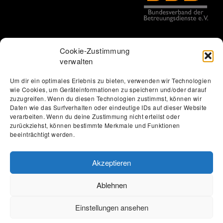
Cookie-Zustimmung
verwalten
Um dir ein optimales Erlebnis zu bieten, verwenden wir Technologien
wie Cookies, um Geräteinformationen zu speichern und/oder darauf
Thomas Löbel | The Web Designer
zuzugreifen. Wenn du diesen Technologien zustimmst, können wir
Datenschutzerklärung
Erklärung zur Barrierefreiheit
Daten wie das Surfverhalten oder eindeutige IDs auf dieser Website
verarbeiten. Wenn du deine Zustimmung nicht erteilst oder
Impressum
Förderung
Jobs
Kontakt
zurückziehst, können bestimmte Merkmale und Funktionen
beeinträchtigt werden.
Akzeptieren
Ablehnen
Einstellungen ansehen